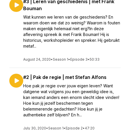
#3 | Leren van geschiedenis | met Frank
Bouman
Wat kunnen we leren van de geschiedenis? En
waarom doen we dat zo weinig? Waarom is fouten
maken eigenlijk helemaal niet erg?In deze
aflevering spreek ik met Frank Bouman! Hij is
historicus, workshopleider en spreker. Hij gebruikt
metaf...
August 24, 2020
•
Season 1
•
Episode 3
•
50:33
#2 | Pak de regie | met Stefan Alfons
Hoe pak je regie over jouw eigen leven? Want
datgene wat volgens jou een geweldig idee is,
kan iemand anders een enorm slecht idee vinden!
Hoe kun jij jezelf beschermen tegen
belemmerende gedachten? Hoe kun jij je
authentieke zelf blijven? En h...
July 30, 2020
•
Season 1
•
Episode 2
•
47:20