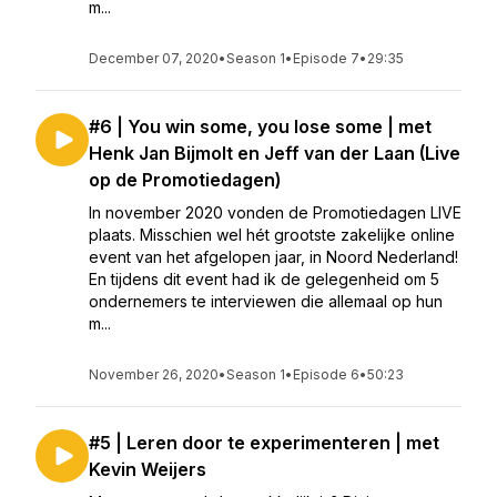
m...
December 07, 2020
•
Season 1
•
Episode 7
•
29:35
#6 | You win some, you lose some | met
Henk Jan Bijmolt en Jeff van der Laan (Live
op de Promotiedagen)
In november 2020 vonden de Promotiedagen LIVE
plaats. Misschien wel hét grootste zakelijke online
event van het afgelopen jaar, in Noord Nederland!
En tijdens dit event had ik de gelegenheid om 5
ondernemers te interviewen die allemaal op hun
m...
November 26, 2020
•
Season 1
•
Episode 6
•
50:23
#5 | Leren door te experimenteren | met
Kevin Weijers