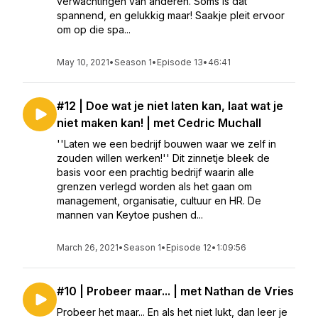
verwachtingen van anderen. Soms is dat
spannend, en gelukkig maar! Saakje pleit ervoor
om op die spa...
May 10, 2021
•
Season 1
•
Episode 13
•
46:41
#12 | Doe wat je niet laten kan, laat wat je
niet maken kan! | met Cedric Muchall
''Laten we een bedrijf bouwen waar we zelf in
zouden willen werken!'' Dit zinnetje bleek de
basis voor een prachtig bedrijf waarin alle
grenzen verlegd worden als het gaan om
management, organisatie, cultuur en HR. De
mannen van Keytoe pushen d...
March 26, 2021
•
Season 1
•
Episode 12
•
1:09:56
#10 | Probeer maar... | met Nathan de Vries
Probeer het maar... En als het niet lukt, dan leer je