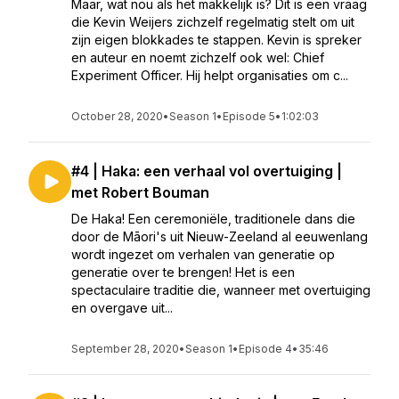
Maar, wat nou als het makkelijk is? Dit is een vraag
die Kevin Weijers zichzelf regelmatig stelt om uit
zijn eigen blokkades te stappen. Kevin is spreker
en auteur en noemt zichzelf ook wel: Chief
Experiment Officer. Hij helpt organisaties om c...
October 28, 2020
•
Season 1
•
Episode 5
•
1:02:03
#4 | Haka: een verhaal vol overtuiging |
met Robert Bouman
De Haka! Een ceremoniële, traditionele dans die
door de Māori's uit Nieuw-Zeeland al eeuwenlang
wordt ingezet om verhalen van generatie op
generatie over te brengen! Het is een
spectaculaire traditie die, wanneer met overtuiging
en overgave uit...
September 28, 2020
•
Season 1
•
Episode 4
•
35:46