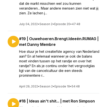
dat de markt misschien wel zou kunnen
veranderen... Maar andere mensen zien niet wat jij
zien. Ze lachen j...
July 04, 2022
•
Season 2
•
Episode 20
•
47:48
#19 | Ouwehoeren.Brengt.Ideeën.RUMAG |
met Danny Membre
Hoe stuur je het creatiefste agency van Nederland
aan? En al helemaal wanneer je ook de balans
moet vinden tussen op het randje en over het
randje? En als je continu onder het vergrootglas
ligt van de cancelcultuur die een steeds
prominentere r...
April 29, 2022
•
Season 2
•
Episode 19
•
54:48
#18 | Ideas ain't shit... | met Ron Simpson