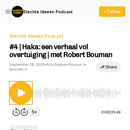
+ Follow
Slechte Ideeën Podcast
Slechte Ideeën Podcast
#4 | Haka: een verhaal vol
overtuiging | met Robert Bouman
September 28, 2020
•
Rico Bakker
•
Season 1
•
Share
Episode 4
Use Left/Right to seek, Home/End to jump to st
0:00
|
35:46