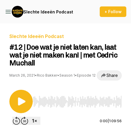
+ Follow
Slechte Ideeën Podcast
Slechte Ideeën Podcast
#12 | Doe wat je niet laten kan, laat
wat je niet maken kan! | met Cedric
Muchall
Share
March 26, 2021
•
Rico Bakker
•
Season 1
•
Episode 12
Use Left/Right to seek, Home/End to jump to st
0:00
|
1:09:56