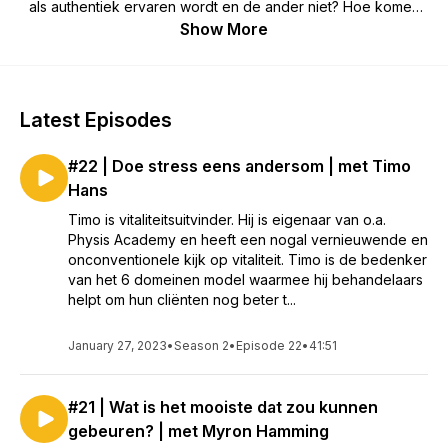
als authentiek ervaren wordt en de ander niet? Hoe komen
creatievelingen op nieuwe ideeën en hoe zorgen ze dat ze
Show More
ook nog worden uitgevoerd?In deze podcast vertellen
verschillende sprekers en ondernemers hun verhaal rondom
creativiteit. Luister vooral mee en ontdek de kracht van een
slecht idee!
Latest Episodes
#22 | Doe stress eens andersom | met Timo
Hans
Timo is vitaliteitsuitvinder. Hij is eigenaar van o.a.
Physis Academy en heeft een nogal vernieuwende en
onconventionele kijk op vitaliteit. Timo is de bedenker
van het 6 domeinen model waarmee hij behandelaars
helpt om hun cliënten nog beter t...
January 27, 2023
•
Season 2
•
Episode 22
•
41:51
#21 | Wat is het mooiste dat zou kunnen
gebeuren? | met Myron Hamming