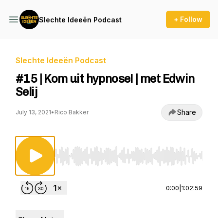
+ Follow
Slechte Ideeën Podcast
Slechte Ideeën Podcast
#15 | Kom uit hypnose! | met Edwin
Selij
Share
July 13, 2021
•
Rico Bakker
Use Left/Right to seek, Home/End to jump to st
0:00
|
1:02:59